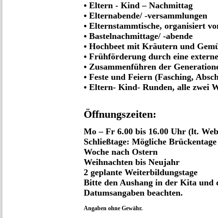
• Eltern - Kind – Nachmittag
• Elternabende/ -versammlungen
• Elternstammtische, organisiert v
• Bastelnachmittage/ -abende
• Hochbeet mit Kräutern und Gemüs
• Frühförderung durch eine extern
• Zusammenführen der Generatione
• Feste und Feiern (Fasching, Abschl
• Eltern- Kind- Runden, alle zwei 
Öffnungszeiten:
Mo – Fr 6.00 bis 16.00 Uhr (lt. We
Schließtage: Mögliche Brückentage
Woche nach Ostern
Weihnachten bis Neujahr
2 geplante Weiterbildungstage
Bitte den Aushang in der Kita und 
Datumsangaben beachten.
Angaben ohne Gewähr.