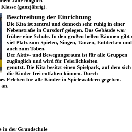
inem Jahr möglich.
 Klasse (ganzjährig).
Beschreibung der Einrichtung
Die Kita ist zentral und dennoch sehr ruhig in einer
Nebenstraße in Cursdorf gelegen. Das Gebäude war
früher eine Schule. In den großen hellen Räumen gibt 
viel Platz zum Spielen, Singen, Tanzen, Entdecken und
auch zum Toben.
Der Aktiv- und Bewegungsraum ist für alle Gruppen
zugänglich und wird für Feierlichkeiten
genutzt. Die Kita besitzt einen Spielpark, auf dem sich
die Kinder frei entfalten können. Durch
hes Erleben für alle Kinder in Spielewäldern gegeben.
 an.
e in der Grundschule