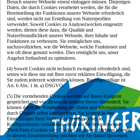
Besuch unserer Webseite erneut einloggen müssen. Diejenigen
Daten, die durch Cookies verarbeitet werden, die für die
Bereitstellung der Funktionen unserer Webseite erforderlich
sind, werden nicht zur Erstellung von Nutzerprofilen
verwendet. Soweit Cookies zu Analysezwecken eingesetzt
werden, dienen diese dazu, die Qualität und
Nutzerfreundlichkeit unserer Webseite, ihrer Inhalte und
Funktionen zu verbessern. Sie ermöglichen uns,
nachzuvollziehen, wie die Webseite, welche Funktionen und
wie oft diese genutzt werden. Dies ermöglicht uns, unser
Angebot fortlaufend zu optimieren.
(4) Soweit Cookies nicht technisch zwingend erforderlich sind,
setzen wir diese nur mit Ihrer zuvor erklärten Einwilligung, die
Sie zudem jederzeit widerrufen können. Rechtsgrundlage ist
Art. 6 Abs. 1 lit. a) DSGVO.
(5) Die vorstehenden Cookies werden auf Ihrem Endgerät
gespeichert und von diesem an unseren Server übermittelt. Sie
können daher die Verarbeitung der Daten und Informationen
durch Cookies selbst konfigurieren. Sie können in den
Einstellungen Ihres Webbrowsers entsprechende
Konfigurationen vornehmen, durch die Sie beispielsweise
Third-Party-Cookies oder Cookies insgesamt ablehnen können.
In diesem Zusammenhang möchten wir Sie darauf hinweisen,