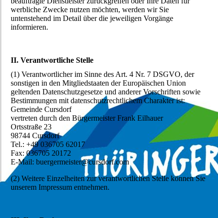
beauftragte Dienstleister zurückgreifen oder Ihre Daten für
werbliche Zwecke nutzen möchten, werden wir Sie
untenstehend im Detail über die jeweiligen Vorgänge
informieren.
II. Verantwortliche Stelle
(1) Verantwortlicher im Sinne des Art. 4 Nr. 7 DSGVO, der
sonstigen in den Mitgliedstaaten der Europäischen Union
geltenden Datenschutzgesetze und anderer Vorschriften sowie
Bestimmungen mit datenschutzrechtlichem Charakter ist:
Gemeinde Cursdorf
vertreten durch den Bürgermeister Frank Eilhauer
Ortsstraße 23
98744 Cursdorf
Tel.: +49 036705 62017
Fax: 036705 20172
E-Mail: buergermeister@cursdorf.com
(2) Weitere Einzelheiten zur verantwortlichen Stelle können Sie
unserem Impressum entnehmen.