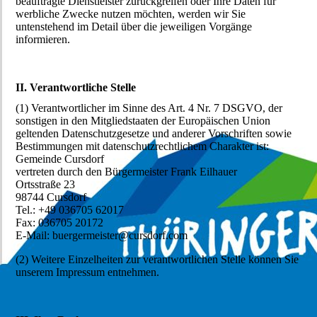
beauftragte Dienstleister zurückgreifen oder Ihre Daten für
werbliche Zwecke nutzen möchten, werden wir Sie
untenstehend im Detail über die jeweiligen Vorgänge
informieren.
II. Verantwortliche Stelle
(1) Verantwortlicher im Sinne des Art. 4 Nr. 7 DSGVO, der
sonstigen in den Mitgliedstaaten der Europäischen Union
geltenden Datenschutzgesetze und anderer Vorschriften sowie
Bestimmungen mit datenschutzrechtlichem Charakter ist:
Gemeinde Cursdorf
vertreten durch den Bürgermeister Frank Eilhauer
Ortsstraße 23
98744 Cursdorf
Tel.: +49 036705 62017
Fax: 036705 20172
E-Mail: buergermeister@cursdorf.com
(2) Weitere Einzelheiten zur verantwortlichen Stelle können Sie
unserem Impressum entnehmen.