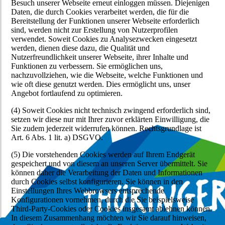
Besuch unserer Webseite erneut einloggen müssen. Diejenigen
Daten, die durch Cookies verarbeitet werden, die für die
Bereitstellung der Funktionen unserer Webseite erforderlich
sind, werden nicht zur Erstellung von Nutzerprofilen
verwendet. Soweit Cookies zu Analysezwecken eingesetzt
werden, dienen diese dazu, die Qualität und
Nutzerfreundlichkeit unserer Webseite, ihrer Inhalte und
Funktionen zu verbessern. Sie ermöglichen uns,
nachzuvollziehen, wie die Webseite, welche Funktionen und
wie oft diese genutzt werden. Dies ermöglicht uns, unser
Angebot fortlaufend zu optimieren.
(4) Soweit Cookies nicht technisch zwingend erforderlich sind,
setzen wir diese nur mit Ihrer zuvor erklärten Einwilligung, die
Sie zudem jederzeit widerrufen können. Rechtsgrundlage ist
Art. 6 Abs. 1 lit. a) DSGVO.
(5) Die vorstehenden Cookies werden auf Ihrem Endgerät
gespeichert und von diesem an unseren Server übermittelt. Sie
können daher die Verarbeitung der Daten und Informationen
durch Cookies selbst konfigurieren. Sie können in den
Einstellungen Ihres Webbrowsers entsprechende
Konfigurationen vornehmen, durch die Sie beispielsweise
Third-Party-Cookies oder Cookies insgesamt ablehnen können.
In diesem Zusammenhang möchten wir Sie darauf hinweisen,