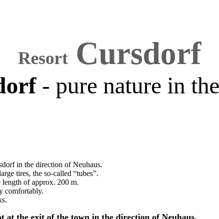
Cursdorf
Resort
dorf
- pure nature in th
rsdorf in the direction of Neuhaus.
rge tires, the so-called “tubes”.
e length of approx. 200 m.
y comfortably.
ks.
ot at the exit of the town in the direction of Neuhaus.