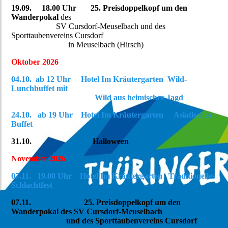
19.09. 18.00 Uhr 25. Preisdoppelkopf um den
Wanderpokal
des
SV Cursdorf-Meuselbach und des
Sporttaubenvereins Cursdorf
in Meuselbach (Hirsch)
Oktober 2026
04.10. ab 12 Uhr Hotel Im Kräutergarten Wild-
Lunchbuffet mit
Wild aus heimischer Jagd
24.10. ab 19 Uhr Hotel Im Kräutergarten Asiatisches
Buffet
31.10. Halloween
November 2026
07.11. 19.00 Uhr Hotel Im Kräutergarten Traditionelles
Schlachtfest
07.11. 25. Preisdoppelkopf um den
Wanderpokal des SV Cursdorf-Meuselbach
und des Sporttaubenvereins Cursdorf