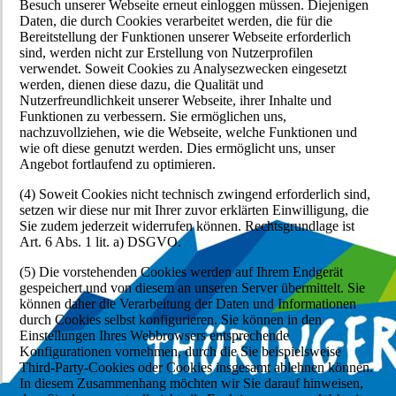
Besuch unserer Webseite erneut einloggen müssen. Diejenigen
Daten, die durch Cookies verarbeitet werden, die für die
Bereitstellung der Funktionen unserer Webseite erforderlich
sind, werden nicht zur Erstellung von Nutzerprofilen
verwendet. Soweit Cookies zu Analysezwecken eingesetzt
werden, dienen diese dazu, die Qualität und
Nutzerfreundlichkeit unserer Webseite, ihrer Inhalte und
Funktionen zu verbessern. Sie ermöglichen uns,
nachzuvollziehen, wie die Webseite, welche Funktionen und
wie oft diese genutzt werden. Dies ermöglicht uns, unser
Angebot fortlaufend zu optimieren.
(4) Soweit Cookies nicht technisch zwingend erforderlich sind,
setzen wir diese nur mit Ihrer zuvor erklärten Einwilligung, die
Sie zudem jederzeit widerrufen können. Rechtsgrundlage ist
Art. 6 Abs. 1 lit. a) DSGVO.
(5) Die vorstehenden Cookies werden auf Ihrem Endgerät
gespeichert und von diesem an unseren Server übermittelt. Sie
können daher die Verarbeitung der Daten und Informationen
durch Cookies selbst konfigurieren. Sie können in den
Einstellungen Ihres Webbrowsers entsprechende
Konfigurationen vornehmen, durch die Sie beispielsweise
Third-Party-Cookies oder Cookies insgesamt ablehnen können.
In diesem Zusammenhang möchten wir Sie darauf hinweisen,