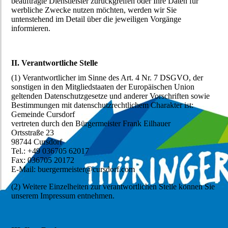
beauftragte Dienstleister zurückgreifen oder Ihre Daten für
werbliche Zwecke nutzen möchten, werden wir Sie
untenstehend im Detail über die jeweiligen Vorgänge
informieren.
II. Verantwortliche Stelle
(1) Verantwortlicher im Sinne des Art. 4 Nr. 7 DSGVO, der
sonstigen in den Mitgliedstaaten der Europäischen Union
geltenden Datenschutzgesetze und anderer Vorschriften sowie
Bestimmungen mit datenschutzrechtlichem Charakter ist:
Gemeinde Cursdorf
vertreten durch den Bürgermeister Frank Eilhauer
Ortsstraße 23
98744 Cursdorf
Tel.: +49 036705 62017
Fax: 036705 20172
E-Mail: buergermeister@cursdorf.com
(2) Weitere Einzelheiten zur verantwortlichen Stelle können Sie
unserem Impressum entnehmen.