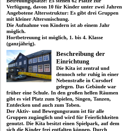
Betreuungsplätze: Es stehen 62 Plätze zur
Verfügung, davon 10 für Kinder unter zwei Jahren
Angebotene Altersstruktur: Es gibt drei Gruppen
mit kleiner Altersmischung.
Die Aufnahme von Kindern ist ab einem Jahr
möglich.
Hortbetreuung ist möglich, 1. bis 4. Klasse
(ganzjährig).
Beschreibung der
Einrichtung
Die Kita ist zentral und
dennoch sehr ruhig in einer
Nebenstraße in Cursdorf
gelegen. Das Gebäude war
früher eine Schule. In den großen hellen Räumen
gibt es viel Platz zum Spielen, Singen, Tanzen,
Entdecken und auch zum Toben.
Der Aktiv- und Bewegungsraum ist für alle
Gruppen zugänglich und wird für Feierlichkeiten
genutzt. Die Kita besitzt einen Spielpark, auf dem
sich die Kinder frei entfalten können. Durch