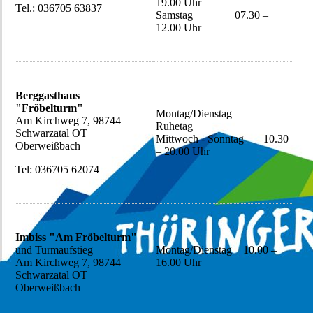
19.00 Uhr
Tel.: 036705 63837
Samstag 07.30 –
12.00 Uhr
Berggasthaus
"Fröbelturm"
Montag/Dienstag
Am Kirchweg 7, 98744
Ruhetag
Schwarzatal OT
Mittwoch - Sonntag 10.30
Oberweißbach
– 20.00 Uhr
Tel: 036705 62074
Imbiss "Am Fröbelturm"
und Turmaufstieg
Montag/Dienstag 10.00 –
Am Kirchweg 7, 98744
16.00 Uhr
Schwarzatal OT
Oberweißbach