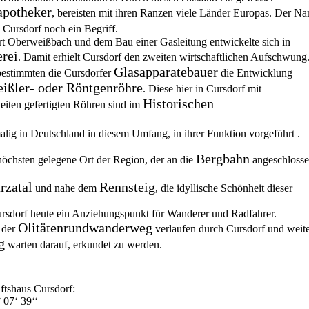
apotheker
, bereisten mit ihren Ranzen viele Länder Europas. Der N
 Cursdorf noch ein Begriff.
t Oberweißbach und dem Bau einer Gasleitung entwickelte sich in
erei
. Damit erhielt Cursdorf den zweiten wirtschaftlichen Aufschwung
Glasapparatebauer
 bestimmten die Cursdorfer
die Entwicklung
ißler- oder Röntgenröhre
. Diese hier in Cursdorf mit
Historischen
iten gefertigten Röhren sind im
alig in Deutschland in diesem Umfang, in ihrer Funktion vorgeführt .
Bergbahn
höchsten gelegene Ort der Region, der an die
angeschloss
rzatal
Rennsteig
und nahe dem
, die idyllische Schönheit dieser
Cursdorf heute ein Anziehungspunkt für Wanderer und Radfahrer.
Olitätenrundwanderweg
 der
verlaufen durch Cursdorf und weit
g
warten darauf, erkundet zu werden.
ftshaus Cursdorf:
07‘ 39‘‘