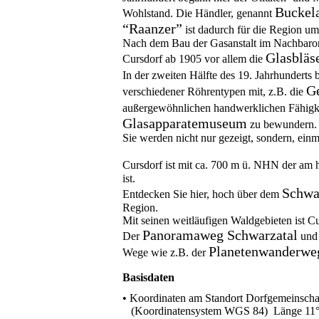
Buckel
Wohlstand. Die Händler, genannt
“Raanzer”
ist dadurch für die Region um
Nach dem Bau der Gasanstalt im Nachbaror
Glasbläs
Cursdorf ab 1905 vor allem die
In der zweiten Hälfte des 19. Jahrhunderts
Ge
verschiedener Röhrentypen mit, z.B. die
außergewöhnlichen handwerklichen Fähigke
Glasapparatemuseum
zu bewundern.
Sie werden nicht nur gezeigt, sondern, einm
Cursdorf ist mit ca. 700 m ü. NHN der am 
ist.
Schwa
Entdecken Sie hier, hoch über dem
Region.
Mit seinen weitläufigen Waldgebieten ist 
Panoramaweg Schwarzatal
Der
und
Planetenwanderwe
Wege wie z.B. der
Basisdaten
• Koordinaten am Standort Dorfgemeinscha
(Koordinatensystem WGS 84) Länge 11° 