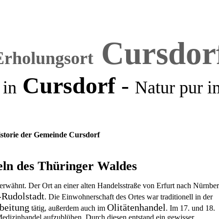
Cursdor
Erholungsort
Cursdorf
-
 in
Natur pur
i
storie der Gemeinde Cursdorf
eln des Thüringer Waldes
erwähnt. Der Ort an einer alten Handelsstraße von Erfurt nach Nürnbe
-Rudolstadt
. Die Einwohnerschaft des Ortes war traditionell in der
beitung
Olitätenhandel
tätig, außerdem auch im
. Im 17. und 18.
Medizinhandel aufzublühen. Durch diesen entstand ein gewisser