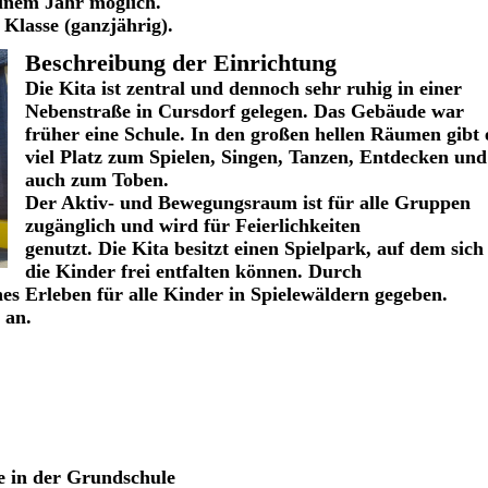
inem Jahr möglich.
 Klasse (ganzjährig).
Beschreibung der Einrichtung
Die Kita ist zentral und dennoch sehr ruhig in einer
Nebenstraße in Cursdorf gelegen. Das Gebäude war
früher eine Schule. In den großen hellen Räumen gibt 
viel Platz zum Spielen, Singen, Tanzen, Entdecken und
auch zum Toben.
Der Aktiv- und Bewegungsraum ist für alle Gruppen
zugänglich und wird für Feierlichkeiten
genutzt. Die Kita besitzt einen Spielpark, auf dem sich
die Kinder frei entfalten können. Durch
hes Erleben für alle Kinder in Spielewäldern gegeben.
 an.
e in der Grundschule