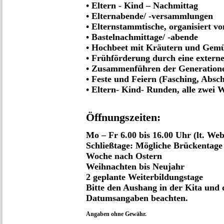
• Eltern - Kind – Nachmittag
• Elternabende/ -versammlungen
• Elternstammtische, organisiert v
• Bastelnachmittage/ -abende
• Hochbeet mit Kräutern und Gemüs
• Frühförderung durch eine extern
• Zusammenführen der Generatione
• Feste und Feiern (Fasching, Abschl
• Eltern- Kind- Runden, alle zwei 
Öffnungszeiten:
Mo – Fr 6.00 bis 16.00 Uhr (lt. We
Schließtage: Mögliche Brückentage
Woche nach Ostern
Weihnachten bis Neujahr
2 geplante Weiterbildungstage
Bitte den Aushang in der Kita und 
Datumsangaben beachten.
Angaben ohne Gewähr.