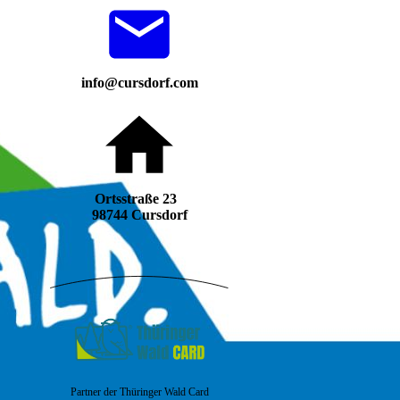
info@cursdorf.com
Ortsstraße 23
98744 Cursdorf
Partner der Thüringer Wald Card