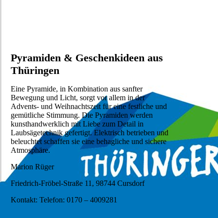
Pyramiden & Geschenkideen aus
Thüringen
Eine Pyramide, in Kombination aus sanfter
Bewegung und Licht, sorgt vor allem in der
Advents- und Weihnachtszeit für eine festliche und
gemütliche Stimmung. Die Pyramiden werden
kunsthandwerklich mit Liebe zum Detail in
Laubsägetechnik gefertigt. Elektrisch betrieben und
beleuchtet schaffen sie eine behagliche und sichere
Atmosphäre.
Marion Rüger
Friedrich-Fröbel-Straße 11, 98744 Cursdorf
Kontakt: Telefon: 0170 – 4009281