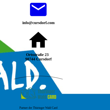
info@cursdorf.com
Ortsstraße 23
98744 Cursdorf
Partner der Thüringer Wald Card