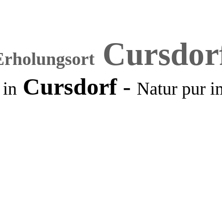
Cursdor
Erholungsort
Cursdorf
-
 in
Natur pur
i