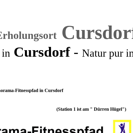
Cursdor
Erholungsort
Cursdorf
-
 in
Natur pur
i
orama-Fitnesspfad in Cursdorf
n 1 ist am " Dürren Hügel")