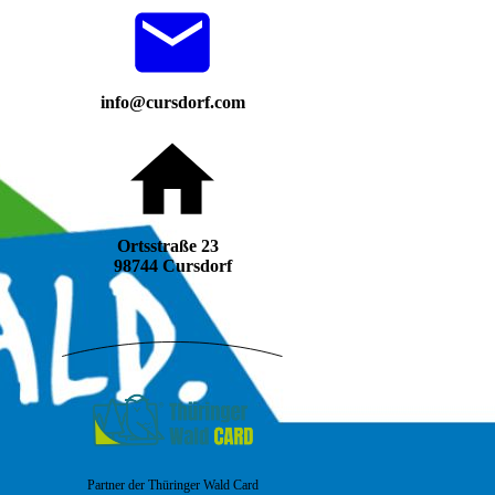
info@cursdorf.com
Ortsstraße 23
98744 Cursdorf
Partner der Thüringer Wald Card